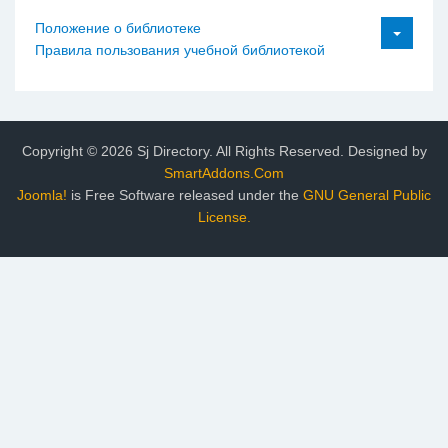
Положение о библиотеке
Правила пользования учебной библиотекой
Copyright © 2026 Sj Directory. All Rights Reserved.
Designed by
SmartAddons.Com
Joomla!
is Free Software released under the
GNU General Public
License.